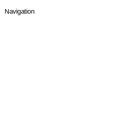
Navigation
Startseite
Über uns
Schulungen
Prüfungen
Kontakt
Allgemeine Geschäftsbedingungen
Impressum
Datenschutzerklärung
Cookie Zustimmung