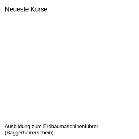
Neueste Kurse
Ausbildung zum Flurförderzeugführer (Staplerschein)
Ausbildung für Hubarbeitsbühnen (Bedienerschulung
nach DGUV 308-008)
Ausbildung zum Kranführer (Kranführerschein nach
DGUV Vorschrift 52)
Theorie Flurförderzeuge (Französisch) – Théorie pour
Chariots Élévateurs
Theorie Flurförderzeuge (Arabisch) – النظرية لمعدات
مناولة المواد (الرافعات الشوكية)
Anwenderschulung PSA gegen Absturz (PSAgA)
Ausbildung zum Erdbaumaschinenführer
(Baggerführerschein)