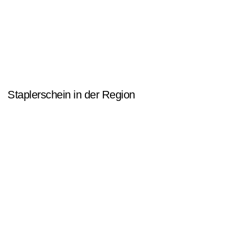
Staplerschein in der Region
Staplerschein Moers
Staplerschein Duisburg
Staplerschein Krefeld
Staplerschein Düsseldorf
Staplerschein Essen