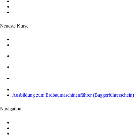
Staplerschein Krefeld
Staplerschein Düsseldorf
Staplerschein Essen
Neueste Kurse
Ausbildung zum Flurförderzeugführer (Staplerschein)
Ausbildung für Hubarbeitsbühnen (Bedienerschulung nach
DGUV 308-008)
Ausbildung zum Kranführer (Kranführerschein nach DGUV
Vorschrift 52)
Theorie Flurförderzeuge (Französisch) – Théorie pour Chariots
Élévateurs
Theorie Flurförderzeuge (Arabisch) – النظرية لمعدات مناولة
المواد (الرافعات الشوكية)
Anwenderschulung PSA gegen Absturz (PSAgA)
Ausbildung zum Erdbaumaschinenführer (Baggerführerschein)
Navigation
Startseite
Über uns
Schulungen