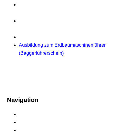
Theorie Flurförderzeuge (Französisch) – Théorie
pour Chariots Élévateurs
Theorie Flurförderzeuge (Arabisch) – النظرية
لمعدات مناولة المواد (الرافعات الشوكية)
Anwenderschulung PSA gegen Absturz (PSAgA)
Ausbildung zum Erdbaumaschinenführer
(Baggerführerschein)
Navigation
Startseite
Über uns
Schulungen