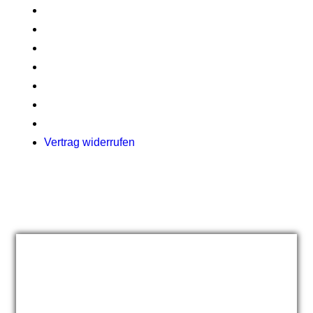
Prüfungen
Kontakt
Allgemeine Geschäftsbedingungen
Impressum
Datenschutzerklärung
Cookie Zustimmung
Widerrufsrecht
Vertrag widerrufen