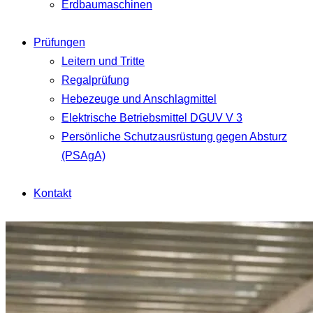
Erdbaumaschinen
Prüfungen
Leitern und Tritte
Regalprüfung
Hebezeuge und Anschlagmittel
Elektrische Betriebsmittel DGUV V 3
Persönliche Schutzausrüstung gegen Absturz
(PSAgA)
Kontakt