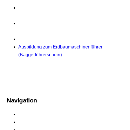
Theorie Flurförderzeuge (Französisch) – Théorie
pour Chariots Élévateurs
Theorie Flurförderzeuge (Arabisch) – النظرية
لمعدات مناولة المواد (الرافعات الشوكية)
Anwenderschulung PSA gegen Absturz (PSAgA)
Ausbildung zum Erdbaumaschinenführer
(Baggerführerschein)
Navigation
Startseite
Über uns
Schulungen