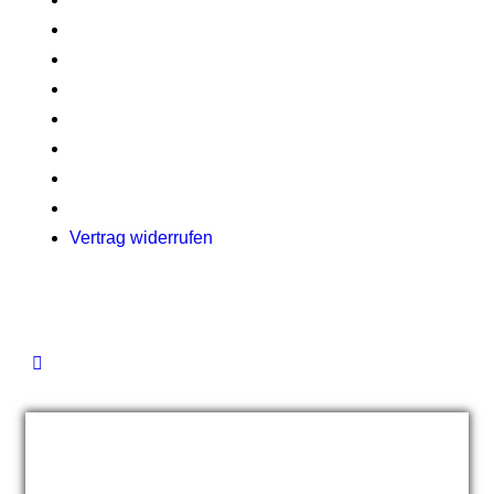
Prüfungen
Kontakt
Allgemeine Geschäftsbedingungen
Impressum
Datenschutzerklärung
Cookie Zustimmung
Widerrufsrecht
Vertrag widerrufen