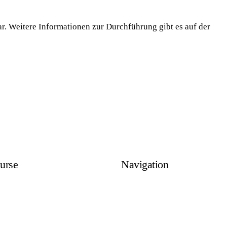
r. Weitere Informationen zur Durchführung gibt es auf der
urse
Navigation
zum Flurförderzeugführer
Startseite
in)
Über uns
für Hubarbeitsbühnen