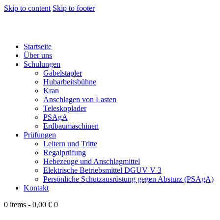
Skip to content
Skip to footer
Startseite
Über uns
Schulungen
Gabelstapler
Hubarbeitsbühne
Kran
Anschlagen von Lasten
Teleskoplader
PSAgA
Erdbaumaschinen
Prüfungen
Leitern und Tritte
Regalprüfung
Hebezeuge und Anschlagmittel
Elektrische Betriebsmittel DGUV V 3
Persönliche Schutzausrüstung gegen Absturz (PSAgA)
Kontakt
0 items
-
0,00 €
0