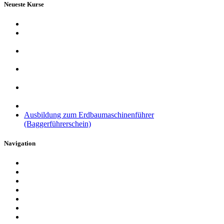
Neueste Kurse
Ausbildung zum Flurförderzeugführer (Staplerschein)
Ausbildung für Hubarbeitsbühnen (Bedienerschulung nach
DGUV 308-008)
Ausbildung zum Kranführer (Kranführerschein nach DGUV
Vorschrift 52)
Theorie Flurförderzeuge (Französisch) – Théorie pour
Chariots Élévateurs
Theorie Flurförderzeuge (Arabisch) – النظرية لمعدات مناولة
المواد (الرافعات الشوكية)
Anwenderschulung PSA gegen Absturz (PSAgA)
Ausbildung zum Erdbaumaschinenführer
(Baggerführerschein)
Navigation
Startseite
Über uns
Schulungen
Prüfungen
Kontakt
Allgemeine Geschäftsbedingungen
Impressum