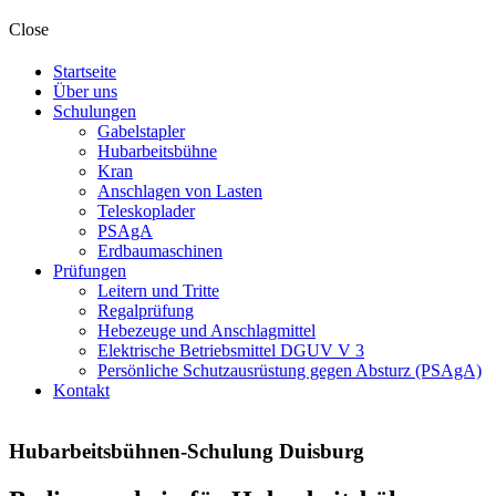
Close
Startseite
Über uns
Schulungen
Gabelstapler
Hubarbeitsbühne
Kran
Anschlagen von Lasten
Teleskoplader
PSAgA
Erdbaumaschinen
Prüfungen
Leitern und Tritte
Regalprüfung
Hebezeuge und Anschlagmittel
Elektrische Betriebsmittel DGUV V 3
Persönliche Schutzausrüstung gegen Absturz (PSAgA)
Kontakt
facebook
instagramm
tik-
Hubarbeitsbühnen-Schulung Duisburg
tok